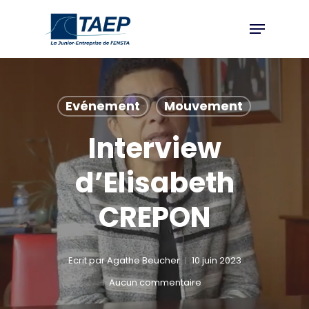
Skip
Menu
to
Close
main
Menu
content
Evénement
Mouvement
Interview
d’Elisabeth
CREPON
Ecrit par
Agathe Beucher
10 juin 2023
Aucun commentaire