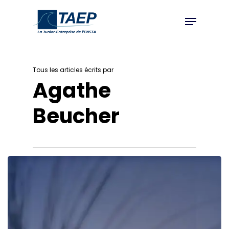
Skip
Menu
to
Close
main
Menu
content
Tous les articles écrits par
Agathe
Beucher