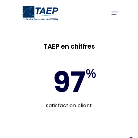
Skip
Menu
to
Close
main
Menu
content
TAEP en chiffres
97
%
satisfaction client